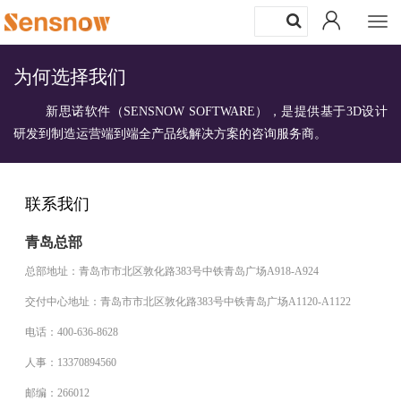
Togg
navi
为何选择我们
新思诺软件（SENSNOW SOFTWARE），是提供基于3D设计
研发到制造运营端到端全产品线解决方案的咨询服务商。
联系我们
青岛总部
总部地址：青岛市市北区敦化路383号中铁青岛广场A918-A924
交付中心地址：青岛市市北区敦化路383号中铁青岛广场A1120-A1122
电话：400-636-8628
人事：13370894560
邮编：266012