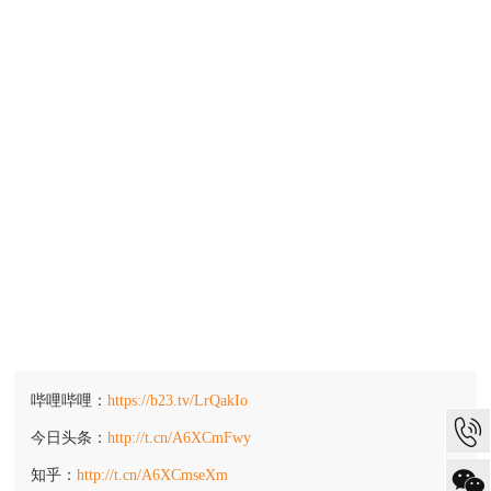
哔哩哔哩：
https://b23.tv/LrQakIo
今日头条：
http://t.cn/A6XCmFwy
知乎：
http://t.cn/A6XCmseXm